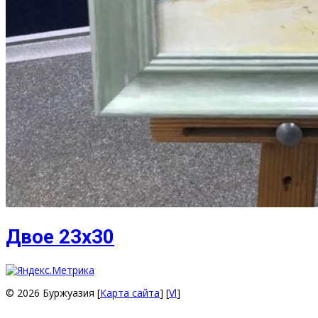
Двое 23х30
© 2026 Буржуазия [
Карта сайта
] [
Vl
]