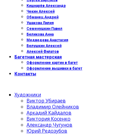
Сергей Барсуков
Кишнарёв Александр
Чекин Алексей
Обманец Андрей
Ушакова Лилия
Семенушкин Павел
Беликова Анна
Медведева Анастасия
Белушкин Алексей
Алексей Филатов
Багетная мастерская
Оформление картин в багет
Оформление вышивки в багет
Контакты
Художники
Виктор Убираев
Владимир Олейников
Аркадий Кайдалов
Виктория Косенко
Александр Чугунов
Юрий Редозубов