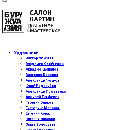
Художники
Виктор Убираев
Владимир Олейников
Аркадий Кайдалов
Виктория Косенко
Александр Чугунов
Юрий Редозубов
Александр Помазенко
Алексей Панфилов
Георгий Ольков
Екатерина Мельник
Евгений Корж
Наталья Иванова
Ольга Волобуева