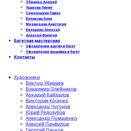
Обманец Андрей
Ушакова Лилия
Семенушкин Павел
Беликова Анна
Медведева Анастасия
Белушкин Алексей
Алексей Филатов
Багетная мастерская
Оформление картин в багет
Оформление вышивки в багет
Контакты
Художники
Виктор Убираев
Владимир Олейников
Аркадий Кайдалов
Виктория Косенко
Александр Чугунов
Юрий Редозубов
Александр Помазенко
Алексей Панфилов
Георгий Ольков