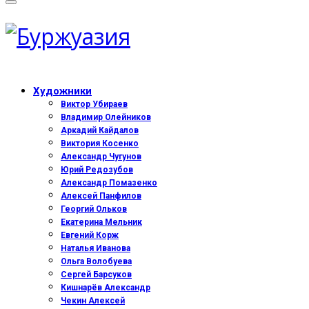
Художники
Виктор Убираев
Владимир Олейников
Аркадий Кайдалов
Виктория Косенко
Александр Чугунов
Юрий Редозубов
Александр Помазенко
Алексей Панфилов
Георгий Ольков
Екатерина Мельник
Евгений Корж
Наталья Иванова
Ольга Волобуева
Сергей Барсуков
Кишнарёв Александр
Чекин Алексей