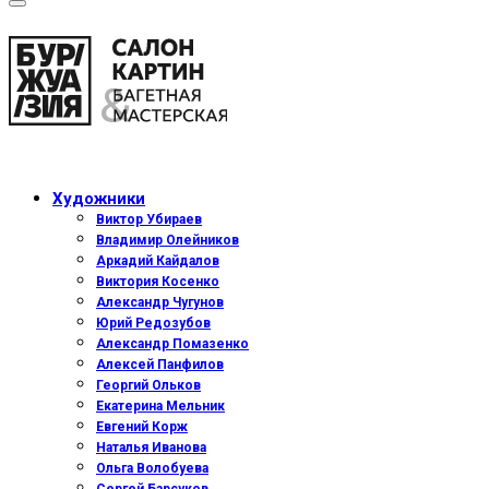
Художники
Виктор Убираев
Владимир Олейников
Аркадий Кайдалов
Виктория Косенко
Александр Чугунов
Юрий Редозубов
Александр Помазенко
Алексей Панфилов
Георгий Ольков
Екатерина Мельник
Евгений Корж
Наталья Иванова
Ольга Волобуева