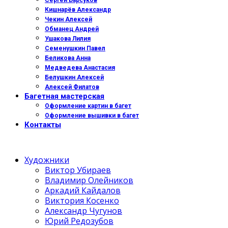
Сергей Барсуков
Кишнарёв Александр
Чекин Алексей
Обманец Андрей
Ушакова Лилия
Семенушкин Павел
Беликова Анна
Медведева Анастасия
Белушкин Алексей
Алексей Филатов
Багетная мастерская
Оформление картин в багет
Оформление вышивки в багет
Контакты
Художники
Виктор Убираев
Владимир Олейников
Аркадий Кайдалов
Виктория Косенко
Александр Чугунов
Юрий Редозубов