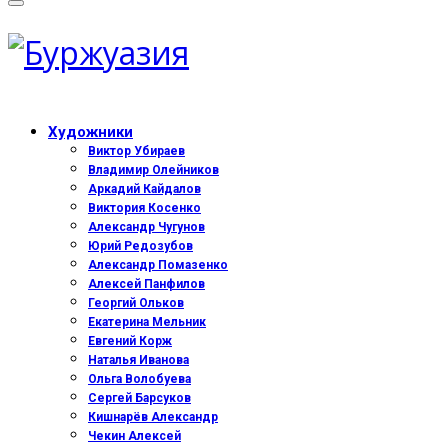
Художники
Виктор Убираев
Владимир Олейников
Аркадий Кайдалов
Виктория Косенко
Александр Чугунов
Юрий Редозубов
Александр Помазенко
Алексей Панфилов
Георгий Ольков
Екатерина Мельник
Евгений Корж
Наталья Иванова
Ольга Волобуева
Сергей Барсуков
Кишнарёв Александр
Чекин Алексей