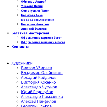
Обманец Андрей
Ушакова Лилия
Семенушкин Павел
Беликова Анна
Медведева Анастасия
Белушкин Алексей
Алексей Филатов
Багетная мастерская
Оформление картин в багет
Оформление вышивки в багет
Контакты
Художники
Виктор Убираев
Владимир Олейников
Аркадий Кайдалов
Виктория Косенко
Александр Чугунов
Юрий Редозубов
Александр Помазенко
Алексей Панфилов
Георгий Ольков