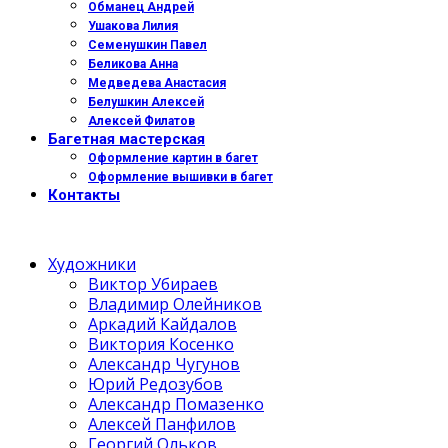
Обманец Андрей
Ушакова Лилия
Семенушкин Павел
Беликова Анна
Медведева Анастасия
Белушкин Алексей
Алексей Филатов
Багетная мастерская
Оформление картин в багет
Оформление вышивки в багет
Контакты
Художники
Виктор Убираев
Владимир Олейников
Аркадий Кайдалов
Виктория Косенко
Александр Чугунов
Юрий Редозубов
Александр Помазенко
Алексей Панфилов
Георгий Ольков