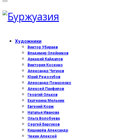
Художники
Виктор Убираев
Владимир Олейников
Аркадий Кайдалов
Виктория Косенко
Александр Чугунов
Юрий Редозубов
Александр Помазенко
Алексей Панфилов
Георгий Ольков
Екатерина Мельник
Евгений Корж
Наталья Иванова
Ольга Волобуева
Сергей Барсуков
Кишнарёв Александр
Чекин Алексей