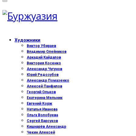
Художники
Виктор Убираев
Владимир Олейников
Аркадий Кайдалов
Виктория Косенко
Александр Чугунов
Юрий Редозубов
Александр Помазенко
Алексей Панфилов
Георгий Ольков
Екатерина Мельник
Евгений Корж
Наталья Иванова
Ольга Волобуева
Сергей Барсуков
Кишнарёв Александр
Чекин Алексей