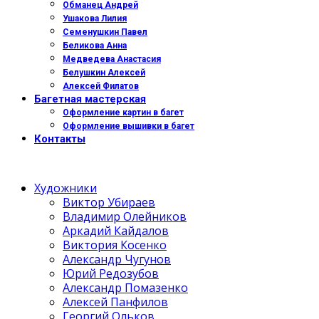
Обманец Андрей
Ушакова Лилия
Семенушкин Павел
Беликова Анна
Медведева Анастасия
Белушкин Алексей
Алексей Филатов
Багетная мастерская
Оформление картин в багет
Оформление вышивки в багет
Контакты
Художники
Виктор Убираев
Владимир Олейников
Аркадий Кайдалов
Виктория Косенко
Александр Чугунов
Юрий Редозубов
Александр Помазенко
Алексей Панфилов
Георгий Ольков