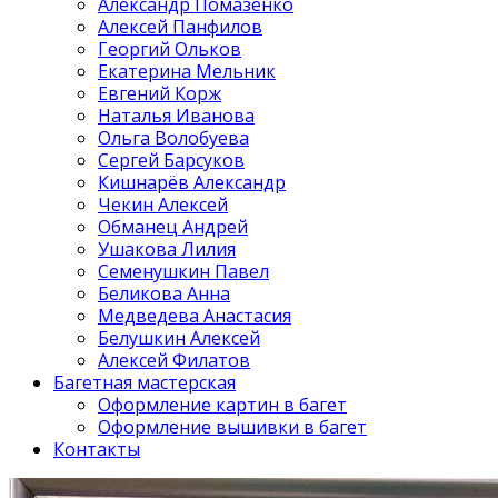
Александр Помазенко
Алексей Панфилов
Георгий Ольков
Екатерина Мельник
Евгений Корж
Наталья Иванова
Ольга Волобуева
Сергей Барсуков
Кишнарёв Александр
Чекин Алексей
Обманец Андрей
Ушакова Лилия
Семенушкин Павел
Беликова Анна
Медведева Анастасия
Белушкин Алексей
Алексей Филатов
Багетная мастерская
Оформление картин в багет
Оформление вышивки в багет
Контакты