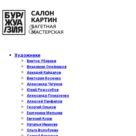
Художники
Виктор Убираев
Владимир Олейников
Аркадий Кайдалов
Виктория Косенко
Александр Чугунов
Юрий Редозубов
Александр Помазенко
Алексей Панфилов
Георгий Ольков
Екатерина Мельник
Евгений Корж
Наталья Иванова
Ольга Волобуева