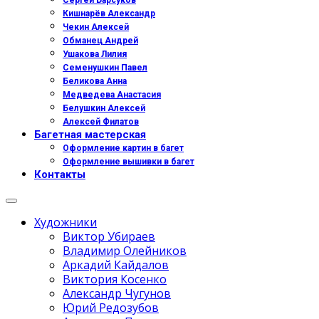
Сергей Барсуков
Кишнарёв Александр
Чекин Алексей
Обманец Андрей
Ушакова Лилия
Семенушкин Павел
Беликова Анна
Медведева Анастасия
Белушкин Алексей
Алексей Филатов
Багетная мастерская
Оформление картин в багет
Оформление вышивки в багет
Контакты
Художники
Виктор Убираев
Владимир Олейников
Аркадий Кайдалов
Виктория Косенко
Александр Чугунов
Юрий Редозубов