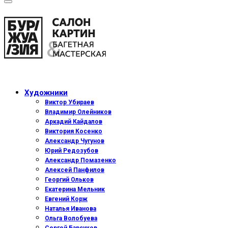
Художники
Виктор Убираев
Владимир Олейников
Аркадий Кайдалов
Виктория Косенко
Александр Чугунов
Юрий Редозубов
Александр Помазенко
Алексей Панфилов
Георгий Ольков
Екатерина Мельник
Евгений Корж
Наталья Иванова
Ольга Волобуева