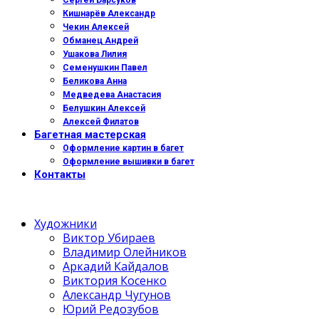
Сергей Барсуков
Кишнарёв Александр
Чекин Алексей
Обманец Андрей
Ушакова Лилия
Семенушкин Павел
Беликова Анна
Медведева Анастасия
Белушкин Алексей
Алексей Филатов
Багетная мастерская
Оформление картин в багет
Оформление вышивки в багет
Контакты
Художники
Виктор Убираев
Владимир Олейников
Аркадий Кайдалов
Виктория Косенко
Александр Чугунов
Юрий Редозубов