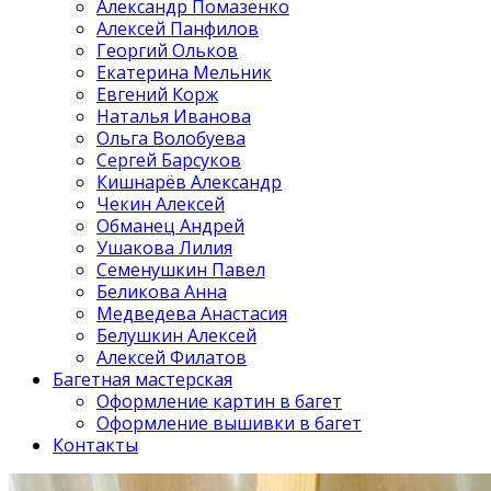
Александр Помазенко
Алексей Панфилов
Георгий Ольков
Екатерина Мельник
Евгений Корж
Наталья Иванова
Ольга Волобуева
Сергей Барсуков
Кишнарёв Александр
Чекин Алексей
Обманец Андрей
Ушакова Лилия
Семенушкин Павел
Беликова Анна
Медведева Анастасия
Белушкин Алексей
Алексей Филатов
Багетная мастерская
Оформление картин в багет
Оформление вышивки в багет
Контакты