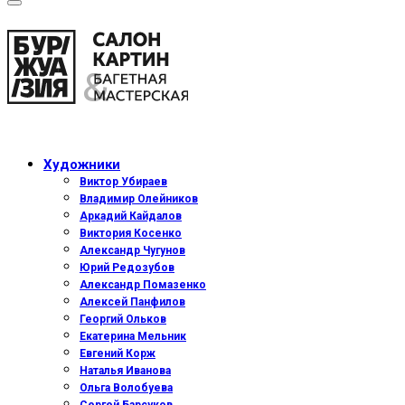
Художники
Виктор Убираев
Владимир Олейников
Аркадий Кайдалов
Виктория Косенко
Александр Чугунов
Юрий Редозубов
Александр Помазенко
Алексей Панфилов
Георгий Ольков
Екатерина Мельник
Евгений Корж
Наталья Иванова
Ольга Волобуева