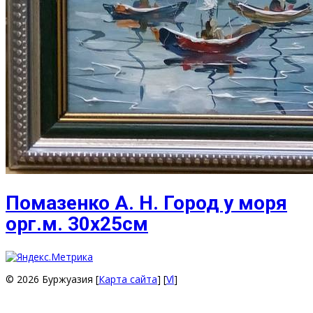
Помазенко А. Н. Город у моря
орг.м. 30х25см
© 2026 Буржуазия [
Карта сайта
] [
Vl
]