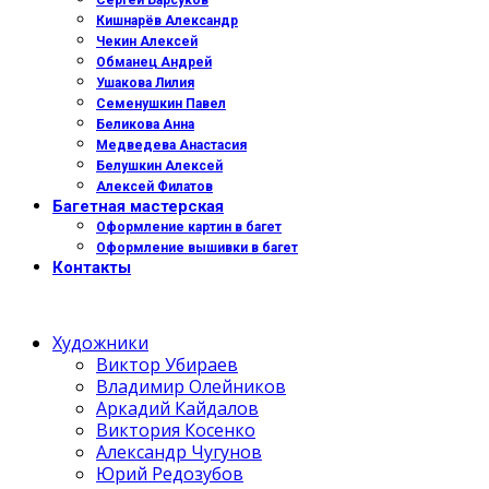
Сергей Барсуков
Кишнарёв Александр
Чекин Алексей
Обманец Андрей
Ушакова Лилия
Семенушкин Павел
Беликова Анна
Медведева Анастасия
Белушкин Алексей
Алексей Филатов
Багетная мастерская
Оформление картин в багет
Оформление вышивки в багет
Контакты
Художники
Виктор Убираев
Владимир Олейников
Аркадий Кайдалов
Виктория Косенко
Александр Чугунов
Юрий Редозубов