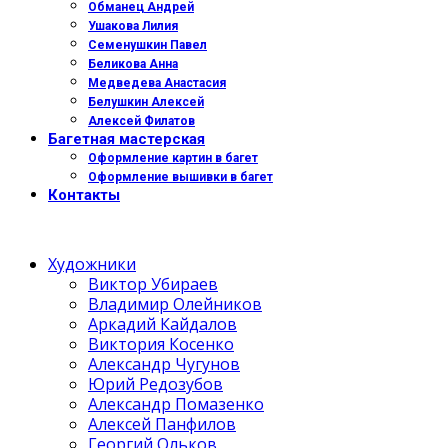
Обманец Андрей
Ушакова Лилия
Семенушкин Павел
Беликова Анна
Медведева Анастасия
Белушкин Алексей
Алексей Филатов
Багетная мастерская
Оформление картин в багет
Оформление вышивки в багет
Контакты
Художники
Виктор Убираев
Владимир Олейников
Аркадий Кайдалов
Виктория Косенко
Александр Чугунов
Юрий Редозубов
Александр Помазенко
Алексей Панфилов
Георгий Ольков