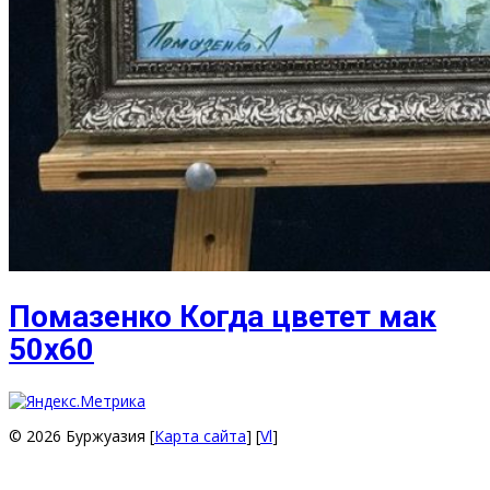
Помазенко Когда цветет мак
50х60
© 2026 Буржуазия [
Карта сайта
] [
Vl
]