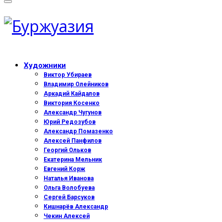
Художники
Виктор Убираев
Владимир Олейников
Аркадий Кайдалов
Виктория Косенко
Александр Чугунов
Юрий Редозубов
Александр Помазенко
Алексей Панфилов
Георгий Ольков
Екатерина Мельник
Евгений Корж
Наталья Иванова
Ольга Волобуева
Сергей Барсуков
Кишнарёв Александр
Чекин Алексей