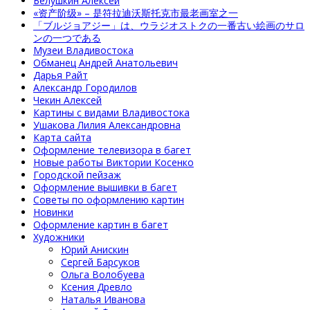
Белушкин Алексей
«资产阶级» – 是符拉迪沃斯托克市最老画室之一
「ブルジョアジー」は、ウラジオストクの一番古い絵画のサロ
ンの一つである
Музеи Владивостока
Обманец Андрей Анатольевич
Дарья Райт
Александр Городилов
Чекин Алексей
Картины с видами Владивостока
Ушакова Лилия Александровна
Карта сайта
Оформление телевизора в багет
Новые работы Виктории Косенко
Городской пейзаж
Оформление вышивки в багет
Советы по оформлению картин
Новинки
Оформление картин в багет
Художники
Юрий Анискин
Сергей Барсуков
Ольга Волобуева
Ксения Древло
Наталья Иванова