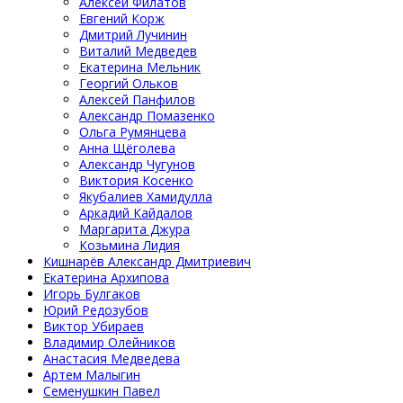
Алексей Филатов
Евгений Корж
Дмитрий Лучинин
Виталий Медведев
Екатерина Мельник
Георгий Ольков
Алексей Панфилов
Александр Помазенко
Ольга Румянцева
Анна Щёголева
Александр Чугунов
Виктория Косенко
Якубалиев Хамидулла
Аркадий Кайдалов
Маргарита Джура
Козьмина Лидия
Кишнарёв Александр Дмитриевич
Екатерина Архипова
Игорь Булгаков
Юрий Редозубов
Виктор Убираев
Владимир Олейников
Анастасия Медведева
Артем Малыгин
Семенушкин Павел