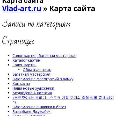
Карта сайта
Vlad-art.ru
»
Карта сайта
Записи по категориям
Страницы
Салон картин, багетная мастерская
Каталог картин
Салон картин
Обратная связь
Багетная мастерская
Оформление фотографий в рамку
Контакты
Наши новые художники
Медведева Анастасия
«부르주아»는 블라디보스토크 가장 고대의 회화 살롱 중 하나이
다
Оформление вышивки в багет
Базарбаев Джумабек