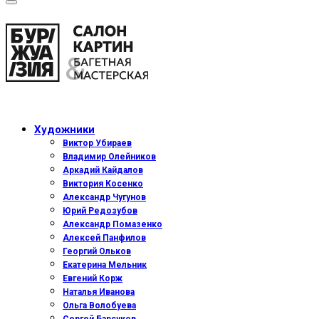
Художники
Виктор Убираев
Владимир Олейников
Аркадий Кайдалов
Виктория Косенко
Александр Чугунов
Юрий Редозубов
Александр Помазенко
Алексей Панфилов
Георгий Ольков
Екатерина Мельник
Евгений Корж
Наталья Иванова
Ольга Волобуева