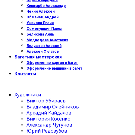
Сергей Барсуков
Кишнарёв Александр
Чекин Алексей
Обманец Андрей
Ушакова Лилия
Семенушкин Павел
Беликова Анна
Медведева Анастасия
Белушкин Алексей
Алексей Филатов
Багетная мастерская
Оформление картин в багет
Оформление вышивки в багет
Контакты
Художники
Виктор Убираев
Владимир Олейников
Аркадий Кайдалов
Виктория Косенко
Александр Чугунов
Юрий Редозубов