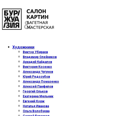
Художники
Виктор Убираев
Владимир Олейников
Аркадий Кайдалов
Виктория Косенко
Александр Чугунов
Юрий Редозубов
Александр Помазенко
Алексей Панфилов
Георгий Ольков
Екатерина Мельник
Евгений Корж
Наталья Иванова
Ольга Волобуева