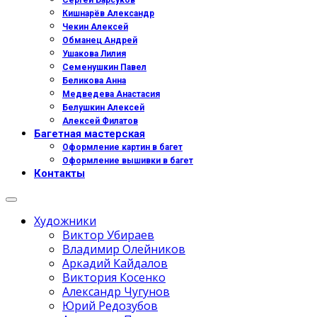
Сергей Барсуков
Кишнарёв Александр
Чекин Алексей
Обманец Андрей
Ушакова Лилия
Семенушкин Павел
Беликова Анна
Медведева Анастасия
Белушкин Алексей
Алексей Филатов
Багетная мастерская
Оформление картин в багет
Оформление вышивки в багет
Контакты
Художники
Виктор Убираев
Владимир Олейников
Аркадий Кайдалов
Виктория Косенко
Александр Чугунов
Юрий Редозубов