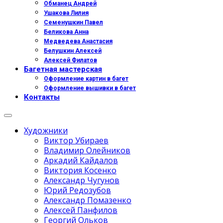
Обманец Андрей
Ушакова Лилия
Семенушкин Павел
Беликова Анна
Медведева Анастасия
Белушкин Алексей
Алексей Филатов
Багетная мастерская
Оформление картин в багет
Оформление вышивки в багет
Контакты
Художники
Виктор Убираев
Владимир Олейников
Аркадий Кайдалов
Виктория Косенко
Александр Чугунов
Юрий Редозубов
Александр Помазенко
Алексей Панфилов
Георгий Ольков