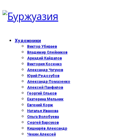
Художники
Виктор Убираев
Владимир Олейников
Аркадий Кайдалов
Виктория Косенко
Александр Чугунов
Юрий Редозубов
Александр Помазенко
Алексей Панфилов
Георгий Ольков
Екатерина Мельник
Евгений Корж
Наталья Иванова
Ольга Волобуева
Сергей Барсуков
Кишнарёв Александр
Чекин Алексей