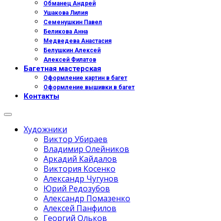
Обманец Андрей
Ушакова Лилия
Семенушкин Павел
Беликова Анна
Медведева Анастасия
Белушкин Алексей
Алексей Филатов
Багетная мастерская
Оформление картин в багет
Оформление вышивки в багет
Контакты
Художники
Виктор Убираев
Владимир Олейников
Аркадий Кайдалов
Виктория Косенко
Александр Чугунов
Юрий Редозубов
Александр Помазенко
Алексей Панфилов
Георгий Ольков