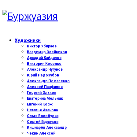
Художники
Виктор Убираев
Владимир Олейников
Аркадий Кайдалов
Виктория Косенко
Александр Чугунов
Юрий Редозубов
Александр Помазенко
Алексей Панфилов
Георгий Ольков
Екатерина Мельник
Евгений Корж
Наталья Иванова
Ольга Волобуева
Сергей Барсуков
Кишнарёв Александр
Чекин Алексей