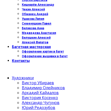
Сергей Барсуков
Кишнарёв Александр
Чекин Алексей
Обманец Андрей
Ушакова Лилия
Семенушкин Павел
Беликова Анна
Медведева Анастасия
Белушкин Алексей
Алексей Филатов
Багетная мастерская
Оформление картин в багет
Оформление вышивки в багет
Контакты
Художники
Виктор Убираев
Владимир Олейников
Аркадий Кайдалов
Виктория Косенко
Александр Чугунов
Юрий Редозубов