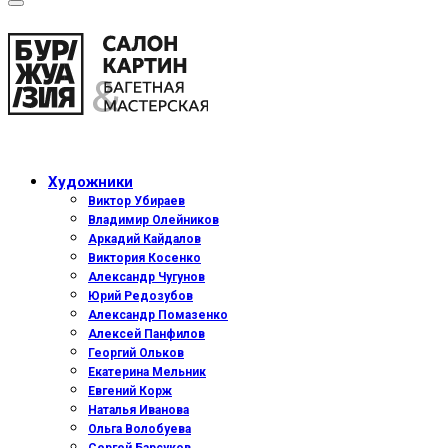
Художники
Виктор Убираев
Владимир Олейников
Аркадий Кайдалов
Виктория Косенко
Александр Чугунов
Юрий Редозубов
Александр Помазенко
Алексей Панфилов
Георгий Ольков
Екатерина Мельник
Евгений Корж
Наталья Иванова
Ольга Волобуева