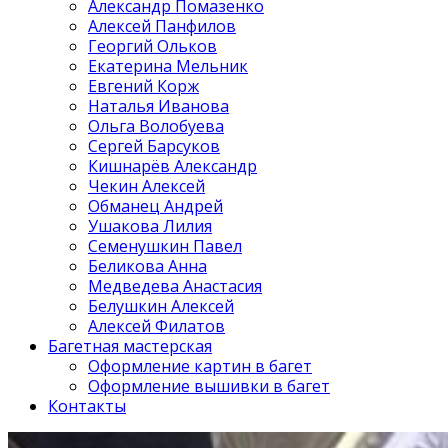
Александр Помазенко
Алексей Панфилов
Георгий Ольков
Екатерина Мельник
Евгений Корж
Наталья Иванова
Ольга Волобуева
Сергей Барсуков
Кишнарёв Александр
Чекин Алексей
Обманец Андрей
Ушакова Лилия
Семенушкин Павел
Беликова Анна
Медведева Анастасия
Белушкин Алексей
Алексей Филатов
Багетная мастерская
Оформление картин в багет
Оформление вышивки в багет
Контакты