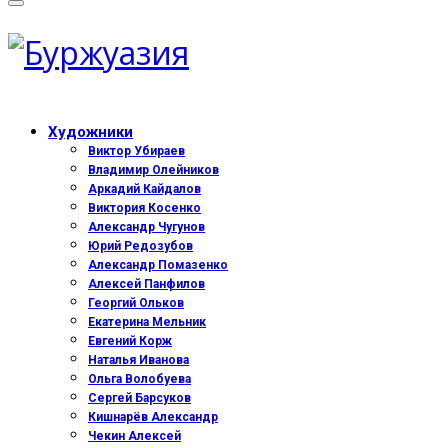
Художники
Виктор Убираев
Владимир Олейников
Аркадий Кайдалов
Виктория Косенко
Александр Чугунов
Юрий Редозубов
Александр Помазенко
Алексей Панфилов
Георгий Ольков
Екатерина Мельник
Евгений Корж
Наталья Иванова
Ольга Волобуева
Сергей Барсуков
Кишнарёв Александр
Чекин Алексей