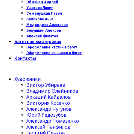
Обманец Андрей
Ушакова Лилия
Семенушкин Павел
Беликова Анна
Медведева Анастасия
Белушкин Алексей
Алексей Филатов
Багетная мастерская
Оформление картин в багет
Оформление вышивки в багет
Контакты
Художники
Виктор Убираев
Владимир Олейников
Аркадий Кайдалов
Виктория Косенко
Александр Чугунов
Юрий Редозубов
Александр Помазенко
Алексей Панфилов
Георгий Ольков