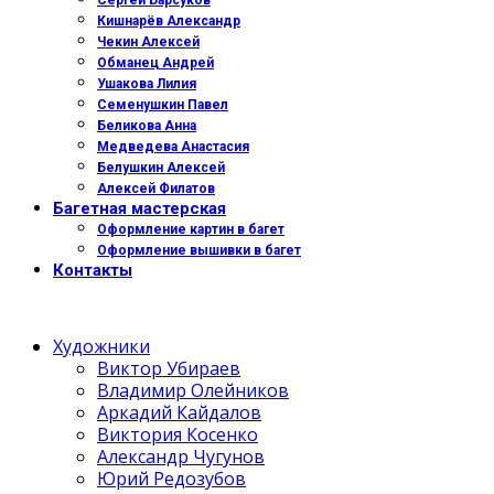
Сергей Барсуков
Кишнарёв Александр
Чекин Алексей
Обманец Андрей
Ушакова Лилия
Семенушкин Павел
Беликова Анна
Медведева Анастасия
Белушкин Алексей
Алексей Филатов
Багетная мастерская
Оформление картин в багет
Оформление вышивки в багет
Контакты
Художники
Виктор Убираев
Владимир Олейников
Аркадий Кайдалов
Виктория Косенко
Александр Чугунов
Юрий Редозубов