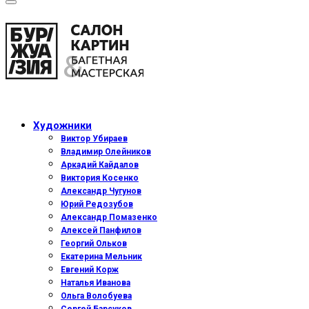
Художники
Виктор Убираев
Владимир Олейников
Аркадий Кайдалов
Виктория Косенко
Александр Чугунов
Юрий Редозубов
Александр Помазенко
Алексей Панфилов
Георгий Ольков
Екатерина Мельник
Евгений Корж
Наталья Иванова
Ольга Волобуева