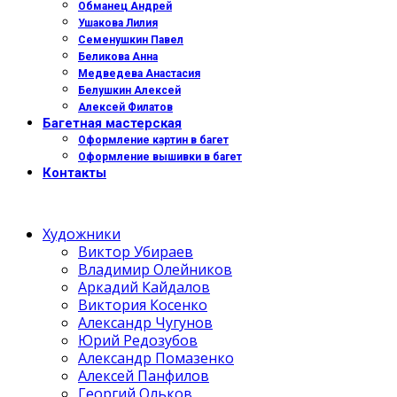
Обманец Андрей
Ушакова Лилия
Семенушкин Павел
Беликова Анна
Медведева Анастасия
Белушкин Алексей
Алексей Филатов
Багетная мастерская
Оформление картин в багет
Оформление вышивки в багет
Контакты
Художники
Виктор Убираев
Владимир Олейников
Аркадий Кайдалов
Виктория Косенко
Александр Чугунов
Юрий Редозубов
Александр Помазенко
Алексей Панфилов
Георгий Ольков