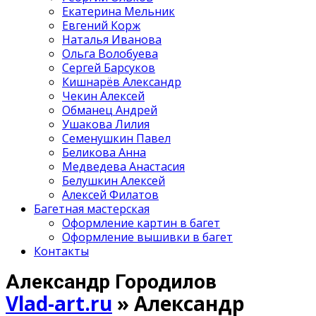
Екатерина Мельник
Евгений Корж
Наталья Иванова
Ольга Волобуева
Сергей Барсуков
Кишнарёв Александр
Чекин Алексей
Обманец Андрей
Ушакова Лилия
Семенушкин Павел
Беликова Анна
Медведева Анастасия
Белушкин Алексей
Алексей Филатов
Багетная мастерская
Оформление картин в багет
Оформление вышивки в багет
Контакты
Александр Городилов
Vlad-art.ru
»
Александр