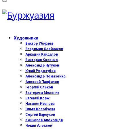
Художники
Виктор Убираев
Владимир Олейников
Аркадий Кайдалов
Виктория Косенко
Александр Чугунов
Юрий Редозубов
Александр Помазенко
Алексей Панфилов
Георгий Ольков
Екатерина Мельник
Евгений Корж
Наталья Иванова
Ольга Волобуева
Сергей Барсуков
Кишнарёв Александр
Чекин Алексей