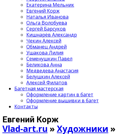
Екатерина Мельник
Евгений Корж
Наталья Иванова
Ольга Волобуева
Сергей Барсуков
Кишнарёв Александр
Чекин Алексей
Обманец Андрей
Ушакова Лилия
Семенушкин Павел
Беликова Анна
Медведева Анастасия
Белушкин Алексей
Алексей Филатов
Багетная мастерская
Оформление картин в багет
Оформление вышивки в багет
Контакты
Евгений Корж
Vlad-art.ru
»
Художники
»