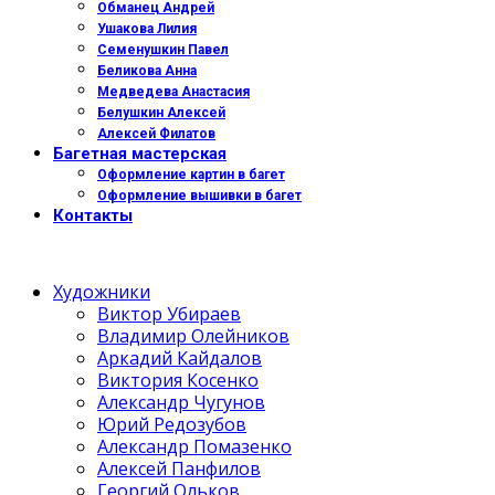
Обманец Андрей
Ушакова Лилия
Семенушкин Павел
Беликова Анна
Медведева Анастасия
Белушкин Алексей
Алексей Филатов
Багетная мастерская
Оформление картин в багет
Оформление вышивки в багет
Контакты
Художники
Виктор Убираев
Владимир Олейников
Аркадий Кайдалов
Виктория Косенко
Александр Чугунов
Юрий Редозубов
Александр Помазенко
Алексей Панфилов
Георгий Ольков