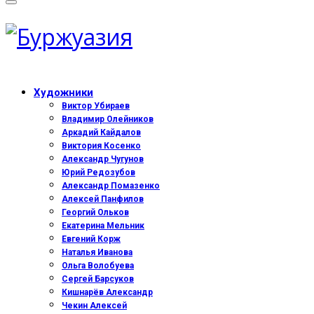
Художники
Виктор Убираев
Владимир Олейников
Аркадий Кайдалов
Виктория Косенко
Александр Чугунов
Юрий Редозубов
Александр Помазенко
Алексей Панфилов
Георгий Ольков
Екатерина Мельник
Евгений Корж
Наталья Иванова
Ольга Волобуева
Сергей Барсуков
Кишнарёв Александр
Чекин Алексей