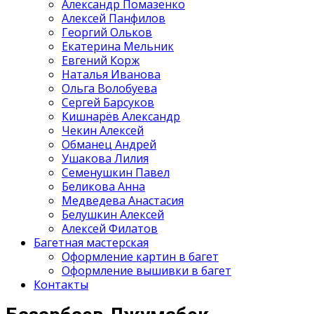
Александр Помазенко
Алексей Панфилов
Георгий Ольков
Екатерина Мельник
Евгений Корж
Наталья Иванова
Ольга Волобуева
Сергей Барсуков
Кишнарёв Александр
Чекин Алексей
Обманец Андрей
Ушакова Лилия
Семенушкин Павел
Беликова Анна
Медведева Анастасия
Белушкин Алексей
Алексей Филатов
Багетная мастерская
Оформление картин в багет
Оформление вышивки в багет
Контакты