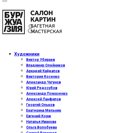
Художники
Виктор Убираев
Владимир Олейников
Аркадий Кайдалов
Виктория Косенко
Александр Чугунов
Юрий Редозубов
Александр Помазенко
Алексей Панфилов
Георгий Ольков
Екатерина Мельник
Евгений Корж
Наталья Иванова
Ольга Волобуева