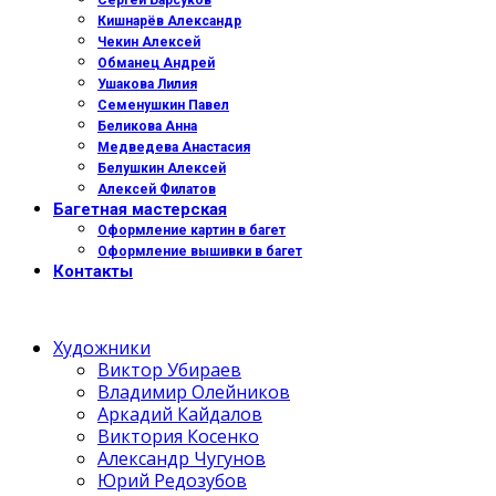
Сергей Барсуков
Кишнарёв Александр
Чекин Алексей
Обманец Андрей
Ушакова Лилия
Семенушкин Павел
Беликова Анна
Медведева Анастасия
Белушкин Алексей
Алексей Филатов
Багетная мастерская
Оформление картин в багет
Оформление вышивки в багет
Контакты
Художники
Виктор Убираев
Владимир Олейников
Аркадий Кайдалов
Виктория Косенко
Александр Чугунов
Юрий Редозубов