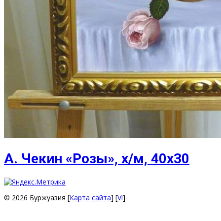
А. Чекин «Розы», х/м, 40х30
© 2026 Буржуазия [
Карта сайта
] [
Vl
]