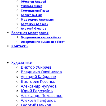
Обманец Андрей
Ушакова Лилия
Семенушкин Павел
Беликова Анна
Медведева Анастасия
Белушкин Алексей
Алексей Филатов
Багетная мастерская
Оформление картин в багет
Оформление вышивки в багет
Контакты
Художники
Виктор Убираев
Владимир Олейников
Аркадий Кайдалов
Виктория Косенко
Александр Чугунов
Юрий Редозубов
Александр Помазенко
Алексей Панфилов
Георгий Ольков