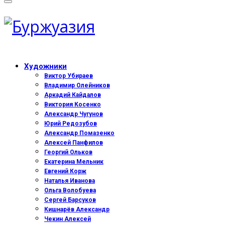
Художники
Виктор Убираев
Владимир Олейников
Аркадий Кайдалов
Виктория Косенко
Александр Чугунов
Юрий Редозубов
Александр Помазенко
Алексей Панфилов
Георгий Ольков
Екатерина Мельник
Евгений Корж
Наталья Иванова
Ольга Волобуева
Сергей Барсуков
Кишнарёв Александр
Чекин Алексей