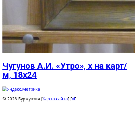
Чугунов А.И. «Утро», х на карт/
м, 18х24
© 2026 Буржуазия [
Карта сайта
] [
Vl
]