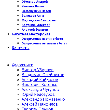
Обманец Андрей
Ушакова Лилия
Семенушкин Павел
Беликова Анна
Медведева Анастасия
Белушкин Алексей
Алексей Филатов
Багетная мастерская
Оформление картин в багет
Оформление вышивки в багет
Контакты
Художники
Виктор Убираев
Владимир Олейников
Аркадий Кайдалов
Виктория Косенко
Александр Чугунов
Юрий Редозубов
Александр Помазенко
Алексей Панфилов
Георгий Ольков