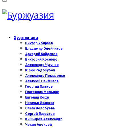
Художники
Виктор Убираев
Владимир Олейников
Аркадий Кайдалов
Виктория Косенко
Александр Чугунов
Юрий Редозубов
Александр Помазенко
Алексей Панфилов
Георгий Ольков
Екатерина Мельник
Евгений Корж
Наталья Иванова
Ольга Волобуева
Сергей Барсуков
Кишнарёв Александр
Чекин Алексей