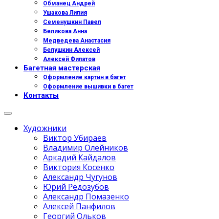
Обманец Андрей
Ушакова Лилия
Семенушкин Павел
Беликова Анна
Медведева Анастасия
Белушкин Алексей
Алексей Филатов
Багетная мастерская
Оформление картин в багет
Оформление вышивки в багет
Контакты
Художники
Виктор Убираев
Владимир Олейников
Аркадий Кайдалов
Виктория Косенко
Александр Чугунов
Юрий Редозубов
Александр Помазенко
Алексей Панфилов
Георгий Ольков