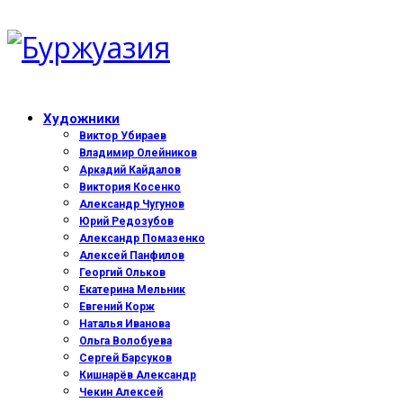
Художники
Виктор Убираев
Владимир Олейников
Аркадий Кайдалов
Виктория Косенко
Александр Чугунов
Юрий Редозубов
Александр Помазенко
Алексей Панфилов
Георгий Ольков
Екатерина Мельник
Евгений Корж
Наталья Иванова
Ольга Волобуева
Сергей Барсуков
Кишнарёв Александр
Чекин Алексей