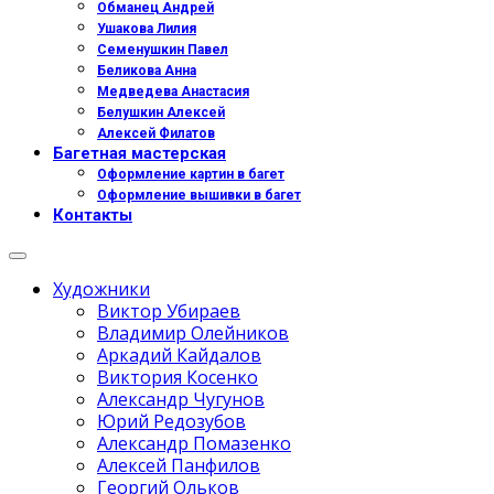
Обманец Андрей
Ушакова Лилия
Семенушкин Павел
Беликова Анна
Медведева Анастасия
Белушкин Алексей
Алексей Филатов
Багетная мастерская
Оформление картин в багет
Оформление вышивки в багет
Контакты
Художники
Виктор Убираев
Владимир Олейников
Аркадий Кайдалов
Виктория Косенко
Александр Чугунов
Юрий Редозубов
Александр Помазенко
Алексей Панфилов
Георгий Ольков