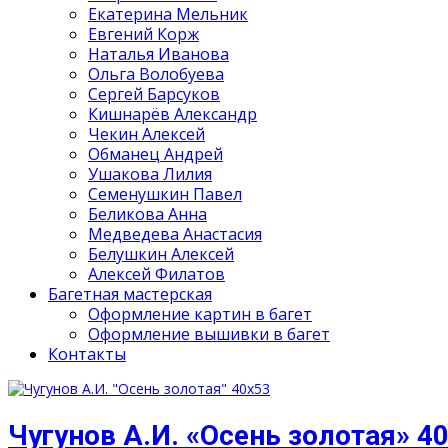
Екатерина Мельник
Евгений Корж
Наталья Иванова
Ольга Волобуева
Сергей Барсуков
Кишнарёв Александр
Чекин Алексей
Обманец Андрей
Ушакова Лилия
Семенушкин Павел
Беликова Анна
Медведева Анастасия
Белушкин Алексей
Алексей Филатов
Багетная мастерская
Оформление картин в багет
Оформление вышивки в багет
Контакты
Чугунов А.И. «Осень золотая» 4