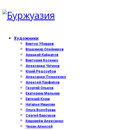
Художники
Виктор Убираев
Владимир Олейников
Аркадий Кайдалов
Виктория Косенко
Александр Чугунов
Юрий Редозубов
Александр Помазенко
Алексей Панфилов
Георгий Ольков
Екатерина Мельник
Евгений Корж
Наталья Иванова
Ольга Волобуева
Сергей Барсуков
Кишнарёв Александр
Чекин Алексей