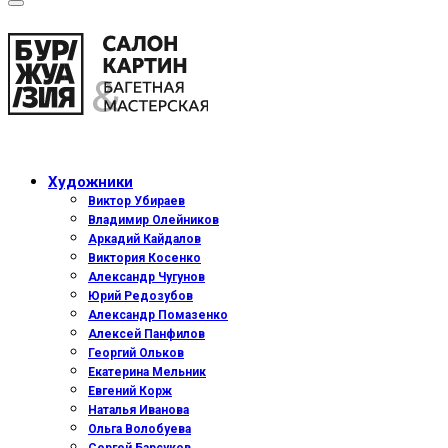
Художники
Виктор Убираев
Владимир Олейников
Аркадий Кайдалов
Виктория Косенко
Александр Чугунов
Юрий Редозубов
Александр Помазенко
Алексей Панфилов
Георгий Ольков
Екатерина Мельник
Евгений Корж
Наталья Иванова
Ольга Волобуева