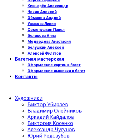
Сергей Барсуков
Кишнарёв Александр
Чекин Алексей
Обманец Андрей
Ушакова Лилия
Семенушкин Павел
Беликова Анна
Медведева Анастасия
Белушкин Алексей
Алексей Филатов
Багетная мастерская
Оформление картин в багет
Оформление вышивки в багет
Контакты
Художники
Виктор Убираев
Владимир Олейников
Аркадий Кайдалов
Виктория Косенко
Александр Чугунов
Юрий Редозубов