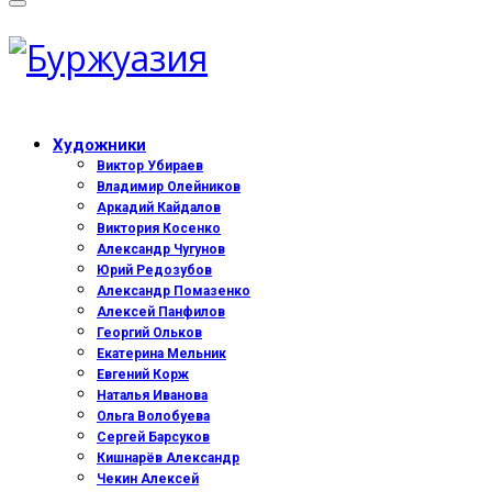
Художники
Виктор Убираев
Владимир Олейников
Аркадий Кайдалов
Виктория Косенко
Александр Чугунов
Юрий Редозубов
Александр Помазенко
Алексей Панфилов
Георгий Ольков
Екатерина Мельник
Евгений Корж
Наталья Иванова
Ольга Волобуева
Сергей Барсуков
Кишнарёв Александр
Чекин Алексей