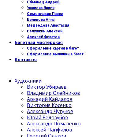
Обманец Андрей
Ушакова Лилия
Семенушкин Павел
Беликова Анна
Медведева Анастасия
Белушкин Алексей
Алексей Филатов
Багетная мастерская
Оформление картин в багет
Оформление вышивки в багет
Контакты
Художники
Виктор Убираев
Владимир Олейников
Аркадий Кайдалов
Виктория Косенко
Александр Чугунов
Юрий Редозубов
Александр Помазенко
Алексей Панфилов
Георгий Ольков