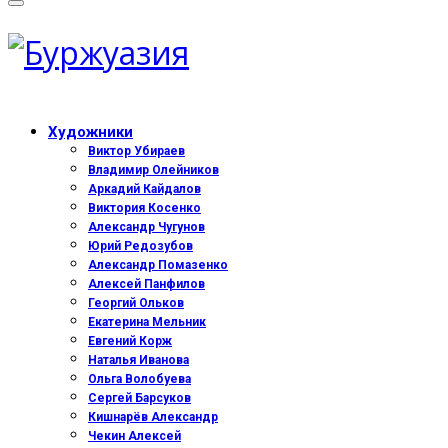
Художники
Виктор Убираев
Владимир Олейников
Аркадий Кайдалов
Виктория Косенко
Александр Чугунов
Юрий Редозубов
Александр Помазенко
Алексей Панфилов
Георгий Ольков
Екатерина Мельник
Евгений Корж
Наталья Иванова
Ольга Волобуева
Сергей Барсуков
Кишнарёв Александр
Чекин Алексей