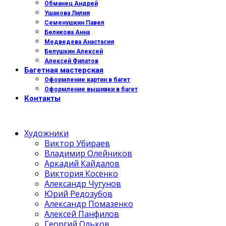
Обманец Андрей
Ушакова Лилия
Семенушкин Павел
Беликова Анна
Медведева Анастасия
Белушкин Алексей
Алексей Филатов
Багетная мастерская
Оформление картин в багет
Оформление вышивки в багет
Контакты
Художники
Виктор Убираев
Владимир Олейников
Аркадий Кайдалов
Виктория Косенко
Александр Чугунов
Юрий Редозубов
Александр Помазенко
Алексей Панфилов
Георгий Ольков