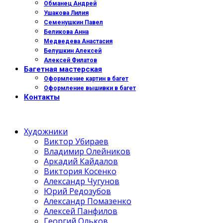
Обманец Андрей
Ушакова Лилия
Семенушкин Павел
Беликова Анна
Медведева Анастасия
Белушкин Алексей
Алексей Филатов
Багетная мастерская
Оформление картин в багет
Оформление вышивки в багет
Контакты
Художники
Виктор Убираев
Владимир Олейников
Аркадий Кайдалов
Виктория Косенко
Александр Чугунов
Юрий Редозубов
Александр Помазенко
Алексей Панфилов
Георгий Ольков