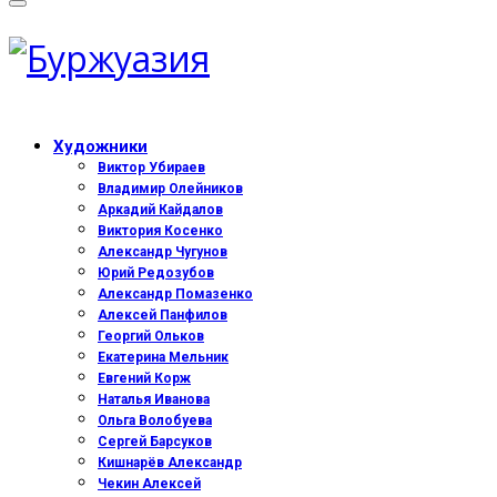
Художники
Виктор Убираев
Владимир Олейников
Аркадий Кайдалов
Виктория Косенко
Александр Чугунов
Юрий Редозубов
Александр Помазенко
Алексей Панфилов
Георгий Ольков
Екатерина Мельник
Евгений Корж
Наталья Иванова
Ольга Волобуева
Сергей Барсуков
Кишнарёв Александр
Чекин Алексей