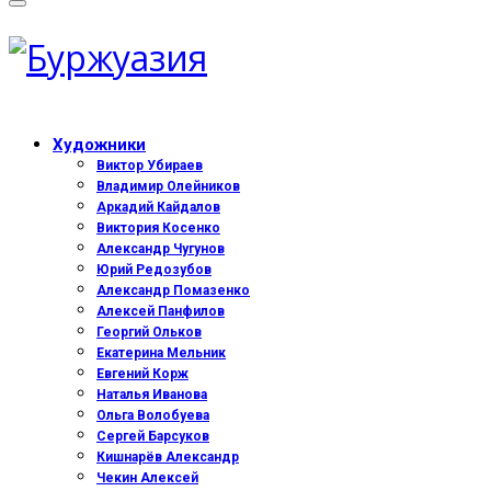
Художники
Виктор Убираев
Владимир Олейников
Аркадий Кайдалов
Виктория Косенко
Александр Чугунов
Юрий Редозубов
Александр Помазенко
Алексей Панфилов
Георгий Ольков
Екатерина Мельник
Евгений Корж
Наталья Иванова
Ольга Волобуева
Сергей Барсуков
Кишнарёв Александр
Чекин Алексей