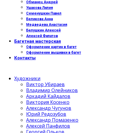
Обманец Андрей
Ушакова Лилия
Семенушкин Павел
Беликова Анна
Медведева Анастасия
Белушкин Алексей
Алексей Филатов
Багетная мастерская
Оформление картин в багет
Оформление вышивки в багет
Контакты
Художники
Виктор Убираев
Владимир Олейников
Аркадий Кайдалов
Виктория Косенко
Александр Чугунов
Юрий Редозубов
Александр Помазенко
Алексей Панфилов
Георгий Ольков