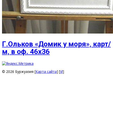
Г.Ольков «Домик у моря», карт/
м, в оф. 46х36
© 2026 Буржуазия [
Карта сайта
] [
Vl
]