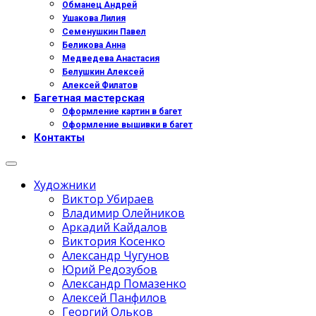
Обманец Андрей
Ушакова Лилия
Семенушкин Павел
Беликова Анна
Медведева Анастасия
Белушкин Алексей
Алексей Филатов
Багетная мастерская
Оформление картин в багет
Оформление вышивки в багет
Контакты
Художники
Виктор Убираев
Владимир Олейников
Аркадий Кайдалов
Виктория Косенко
Александр Чугунов
Юрий Редозубов
Александр Помазенко
Алексей Панфилов
Георгий Ольков