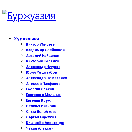
Художники
Виктор Убираев
Владимир Олейников
Аркадий Кайдалов
Виктория Косенко
Александр Чугунов
Юрий Редозубов
Александр Помазенко
Алексей Панфилов
Георгий Ольков
Екатерина Мельник
Евгений Корж
Наталья Иванова
Ольга Волобуева
Сергей Барсуков
Кишнарёв Александр
Чекин Алексей