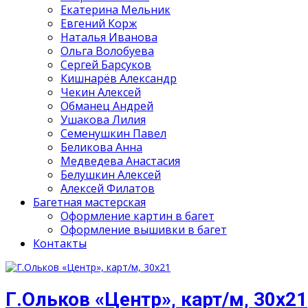
Екатерина Мельник
Евгений Корж
Наталья Иванова
Ольга Волобуева
Сергей Барсуков
Кишнарёв Александр
Чекин Алексей
Обманец Андрей
Ушакова Лилия
Семенушкин Павел
Беликова Анна
Медведева Анастасия
Белушкин Алексей
Алексей Филатов
Багетная мастерская
Оформление картин в багет
Оформление вышивки в багет
Контакты
Г.Ольков «Центр», карт/м, 30х21