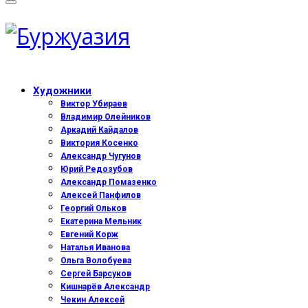
Художники
Виктор Убираев
Владимир Олейников
Аркадий Кайдалов
Виктория Косенко
Александр Чугунов
Юрий Редозубов
Александр Помазенко
Алексей Панфилов
Георгий Ольков
Екатерина Мельник
Евгений Корж
Наталья Иванова
Ольга Волобуева
Сергей Барсуков
Кишнарёв Александр
Чекин Алексей