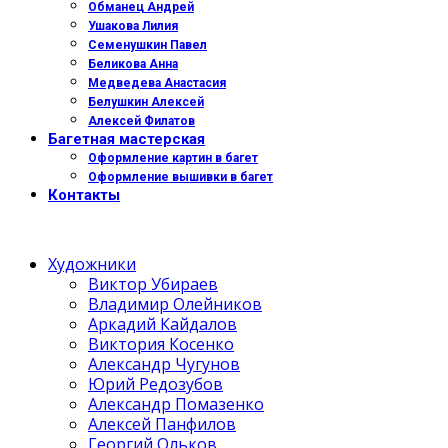
Обманец Андрей
Ушакова Лилия
Семенушкин Павел
Беликова Анна
Медведева Анастасия
Белушкин Алексей
Алексей Филатов
Багетная мастерская
Оформление картин в багет
Оформление вышивки в багет
Контакты
Художники
Виктор Убираев
Владимир Олейников
Аркадий Кайдалов
Виктория Косенко
Александр Чугунов
Юрий Редозубов
Александр Помазенко
Алексей Панфилов
Георгий Ольков