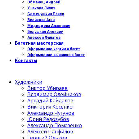
Обманец Андрей
Ушакова Лилия
Семенушкин Павел
Беликова Анна
Медведева Анастасия
Белушкин Алексей
Алексей Филатов
Багетная мастерская
Оформление картин в багет
Оформление вышивки в багет
Контакты
Художники
Виктор Убираев
Владимир Олейников
Аркадий Кайдалов
Виктория Косенко
Александр Чугунов
Юрий Редозубов
Александр Помазенко
Алексей Панфилов
Георгий Ольков