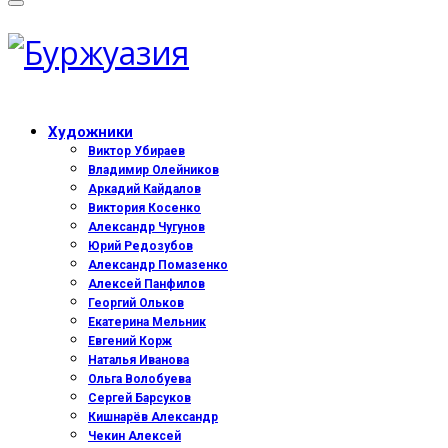
Художники
Виктор Убираев
Владимир Олейников
Аркадий Кайдалов
Виктория Косенко
Александр Чугунов
Юрий Редозубов
Александр Помазенко
Алексей Панфилов
Георгий Ольков
Екатерина Мельник
Евгений Корж
Наталья Иванова
Ольга Волобуева
Сергей Барсуков
Кишнарёв Александр
Чекин Алексей