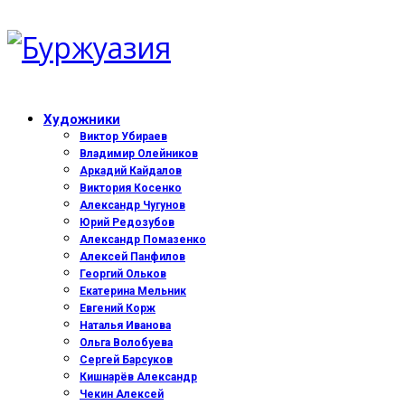
Художники
Виктор Убираев
Владимир Олейников
Аркадий Кайдалов
Виктория Косенко
Александр Чугунов
Юрий Редозубов
Александр Помазенко
Алексей Панфилов
Георгий Ольков
Екатерина Мельник
Евгений Корж
Наталья Иванова
Ольга Волобуева
Сергей Барсуков
Кишнарёв Александр
Чекин Алексей