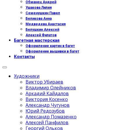
Обманец Андрей
Ушакова Лилия
Семенушкин Павел
Беликова Анна
Медведева Анастасия
Белушкин Алексей
Алексей Филатов
Багетная мастерская
Оформление картин в багет
Оформление вышивки в багет
Контакты
Художники
Виктор Убираев
Владимир Олейников
Аркадий Кайдалов
Виктория Косенко
Александр Чугунов
Юрий Редозубов
Александр Помазенко
Алексей Панфилов
Георгий Ольков