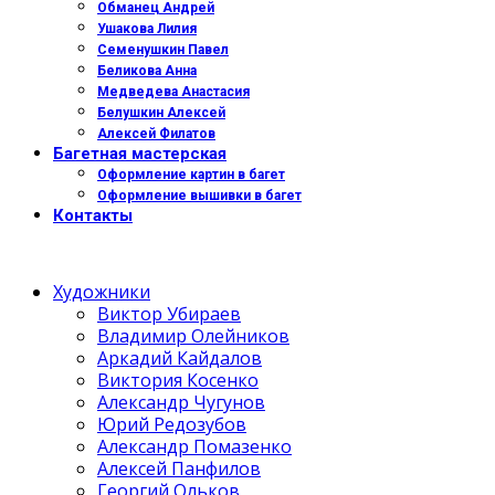
Обманец Андрей
Ушакова Лилия
Семенушкин Павел
Беликова Анна
Медведева Анастасия
Белушкин Алексей
Алексей Филатов
Багетная мастерская
Оформление картин в багет
Оформление вышивки в багет
Контакты
Художники
Виктор Убираев
Владимир Олейников
Аркадий Кайдалов
Виктория Косенко
Александр Чугунов
Юрий Редозубов
Александр Помазенко
Алексей Панфилов
Георгий Ольков