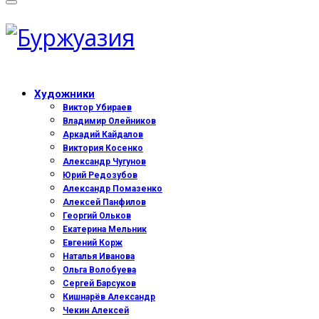
Художники
Виктор Убираев
Владимир Олейников
Аркадий Кайдалов
Виктория Косенко
Александр Чугунов
Юрий Редозубов
Александр Помазенко
Алексей Панфилов
Георгий Ольков
Екатерина Мельник
Евгений Корж
Наталья Иванова
Ольга Волобуева
Сергей Барсуков
Кишнарёв Александр
Чекин Алексей