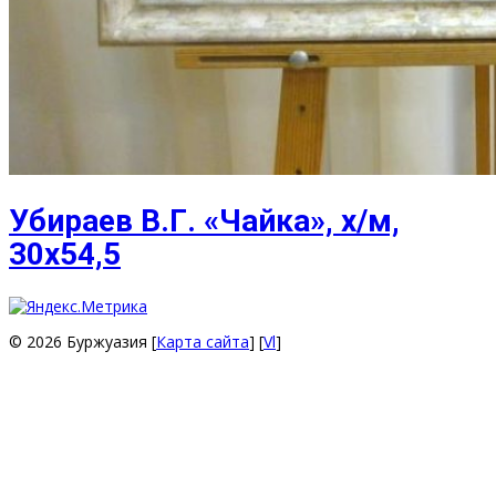
Убираев В.Г. «Чайка», х/м,
30х54,5
© 2026 Буржуазия [
Карта сайта
] [
Vl
]