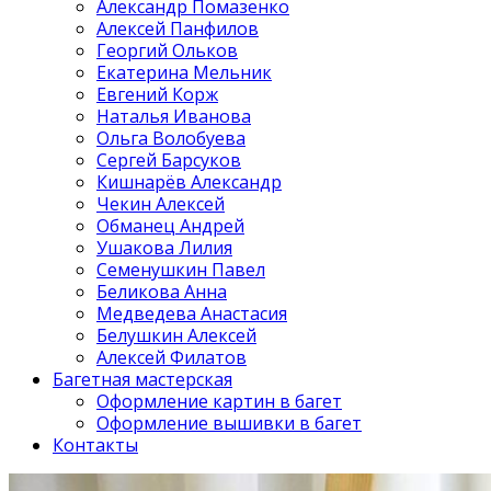
Александр Помазенко
Алексей Панфилов
Георгий Ольков
Екатерина Мельник
Евгений Корж
Наталья Иванова
Ольга Волобуева
Сергей Барсуков
Кишнарёв Александр
Чекин Алексей
Обманец Андрей
Ушакова Лилия
Семенушкин Павел
Беликова Анна
Медведева Анастасия
Белушкин Алексей
Алексей Филатов
Багетная мастерская
Оформление картин в багет
Оформление вышивки в багет
Контакты