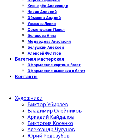
Сергей Барсуков
Кишнарёв Александр
Чекин Алексей
Обманец Андрей
Ушакова Лилия
Семенушкин Павел
Беликова Анна
Медведева Анастасия
Белушкин Алексей
Алексей Филатов
Багетная мастерская
Оформление картин в багет
Оформление вышивки в багет
Контакты
Художники
Виктор Убираев
Владимир Олейников
Аркадий Кайдалов
Виктория Косенко
Александр Чугунов
Юрий Редозубов