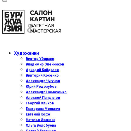
Художники
Виктор Убираев
Владимир Олейников
Аркадий Кайдалов
Виктория Косенко
Александр Чугунов
Юрий Редозубов
Александр Помазенко
Алексей Панфилов
Георгий Ольков
Екатерина Мельник
Евгений Корж
Наталья Иванова
Ольга Волобуева