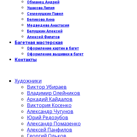
Обманец Андрей
Ушакова Лилия
Семенушкин Павел
Беликова Анна
Медведева Анастасия
Белушкин Алексей
Алексей Филатов
Багетная мастерская
Оформление картин в багет
Оформление вышивки в багет
Контакты
Художники
Виктор Убираев
Владимир Олейников
Аркадий Кайдалов
Виктория Косенко
Александр Чугунов
Юрий Редозубов
Александр Помазенко
Алексей Панфилов
Георгий Ольков