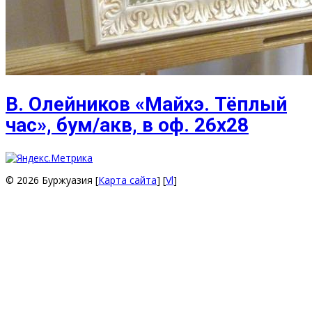
В. Олейников «Майхэ. Тёплый
час», бум/акв, в оф. 26х28
© 2026 Буржуазия [
Карта сайта
] [
Vl
]