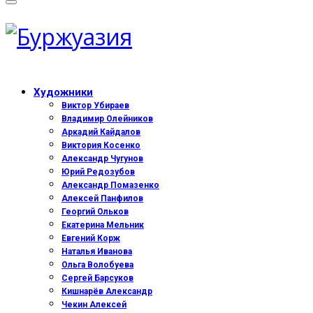
Художники
Виктор Убираев
Владимир Олейников
Аркадий Кайдалов
Виктория Косенко
Александр Чугунов
Юрий Редозубов
Александр Помазенко
Алексей Панфилов
Георгий Ольков
Екатерина Мельник
Евгений Корж
Наталья Иванова
Ольга Волобуева
Сергей Барсуков
Кишнарёв Александр
Чекин Алексей