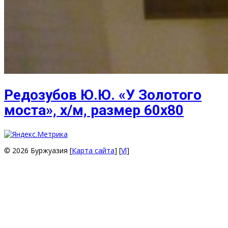
Редозубов Ю.Ю. «У Золотого
моста», х/м, размер 60х80
© 2026 Буржуазия [
Карта сайта
] [
Vl
]