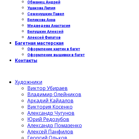
Обманец Андрей
Ушакова Лилия
Семенушкин Павел
Беликова Анна
Медведева Анастасия
Белушкин Алексей
Алексей Филатов
Багетная мастерская
Оформление картин в багет
Оформление вышивки в багет
Контакты
Художники
Виктор Убираев
Владимир Олейников
Аркадий Кайдалов
Виктория Косенко
Александр Чугунов
Юрий Редозубов
Александр Помазенко
Алексей Панфилов
Георгий Ольков