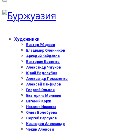
Художники
Виктор Убираев
Владимир Олейников
Аркадий Кайдалов
Виктория Косенко
Александр Чугунов
Юрий Редозубов
Александр Помазенко
Алексей Панфилов
Георгий Ольков
Екатерина Мельник
Евгений Корж
Наталья Иванова
Ольга Волобуева
Сергей Барсуков
Кишнарёв Александр
Чекин Алексей